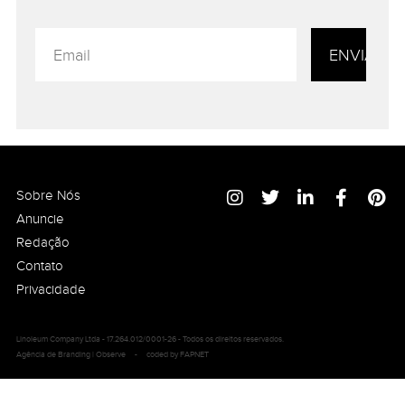
Sobre Nós
Anuncie
Redação
Contato
Privacidade
Linoleum Company Ltda - 17.264.012/0001-26 - Todos os direitos reservados.
Agência de Branding | Observe
-
coded by FAPNET