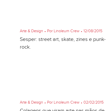
Arte & Design
•
Por Linoleum Crew
•
12/08/2015
Sesper: street art, skate, zines e punk-
rock.
Arte & Design
•
Por Linoleum Crew
•
02/02/2015
Colagens que viram arte nas mãos de