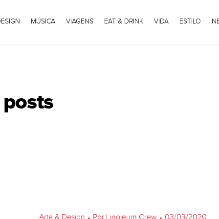
DESIGN
MÚSICA
VIAGENS
EAT & DRINK
VIDA
ESTILO
N
 posts
Arte & Design
•
Por Linoleum Crew
•
03/03/2020