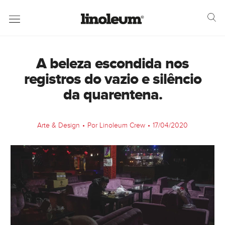
A beleza escondida nos
registros do vazio e silêncio
da quarentena.
Arte & Design
•
Por Linoleum Crew
•
17/04/2020