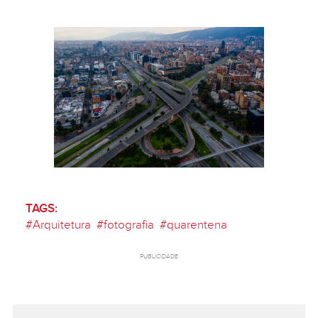
TAGS:
#
Arquitetura
#
fotografia
#
quarentena
PUBLICIDADE